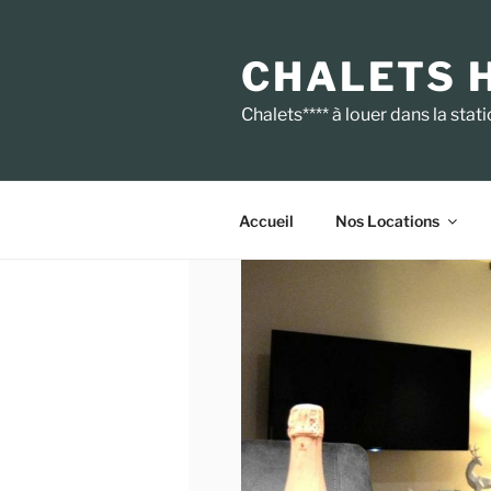
Aller
au
CHALETS 
contenu
principal
Chalets**** à louer dans la st
Accueil
Nos Locations