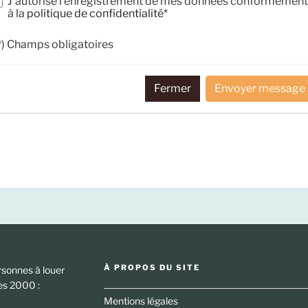
J’autorise l’enregistrement de mes données conformément
à la
politique de confidentialité*
*) Champs obligatoires
Fermer
Envoyer message
À PROPOS DU SITE
rsonnes à louer
ées 2000 :
Mentions légales